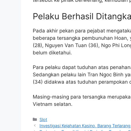
tersebut ke pihak berwenang, kemudian p
Pelaku Berhasil Ditangk
Pada akhir pekan para pejabat mengata
beberapa tersangka pembunuhan Hoan, y
(28), Nguyen Van Tuan (36), Ngo Phi Lo
belum diketahui.
Para pelaku dapat tuduhan atas penahan
Sedangkan pelaku lain Tran Ngoc Binh ya
(34) didakwa atas tuduhan perampokan d
Masing-masing para tersangka merupakan
Vietnam selatan.
Kategori
Slot
Investigasi Kejahatan Kasino, Barang Terlarang