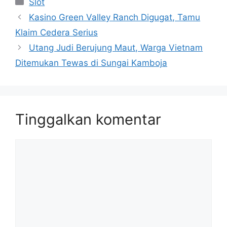
Kategori
Slot
Kasino Green Valley Ranch Digugat, Tamu
Klaim Cedera Serius
Utang Judi Berujung Maut, Warga Vietnam
Ditemukan Tewas di Sungai Kamboja
Tinggalkan komentar
Komentar