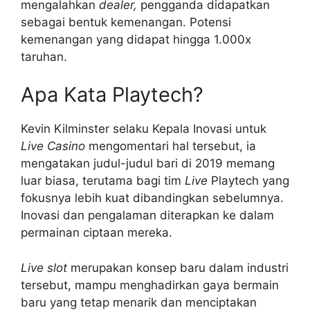
mengalahkan
dealer,
pengganda didapatkan
sebagai bentuk kemenangan. Potensi
kemenangan yang didapat hingga 1.000x
taruhan.
Apa Kata Playtech?
Kevin Kilminster selaku Kepala Inovasi untuk
Live Casino
mengomentari hal tersebut, ia
mengatakan judul-judul bari di 2019 memang
luar biasa, terutama bagi tim
Live
Playtech yang
fokusnya lebih kuat dibandingkan sebelumnya.
Inovasi dan pengalaman diterapkan ke dalam
permainan ciptaan mereka.
Live slot
merupakan konsep baru dalam industri
tersebut, mampu menghadirkan gaya bermain
baru yang tetap menarik dan menciptakan