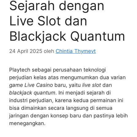
Sejarah dengan
Live Slot dan
Blackjack Quantum
24 April 2025
oleh
Chintia Thymevt
Playtech sebagai perusahaan teknologi
perjudian kelas atas mengumumkan dua varian
game Live Casino
baru, yaitu
live slot
dan
blackjack quantum
. Ini menjadi sejarah di
industri perjudian, karena kedua permainan ini
bisa dimainkan secara langsung di semua
jaringan dengan konsep baru dan pastinya lebih
menegangkan.