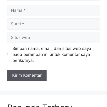
Nama
Surel
Situs
web
Simpan nama, email, dan situs web saya
pada peramban ini untuk komentar saya
berikutnya.