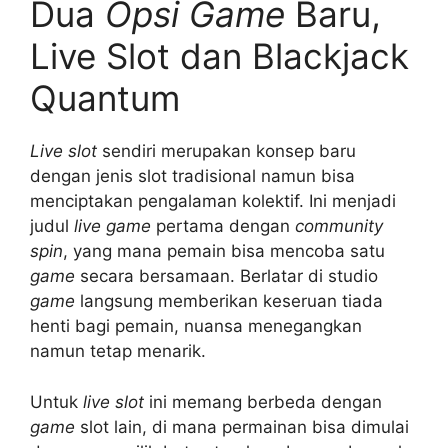
Dua
Opsi Game
Baru,
Live Slot dan Blackjack
Quantum
Live slot
sendiri merupakan konsep baru
dengan jenis slot tradisional namun bisa
menciptakan pengalaman kolektif. Ini menjadi
judul
live game
pertama dengan
community
spin
, yang mana pemain bisa mencoba satu
game
secara bersamaan. Berlatar di studio
game
langsung memberikan keseruan tiada
henti bagi pemain, nuansa menegangkan
namun tetap menarik.
Untuk
live slot
ini memang berbeda dengan
game
slot lain, di mana permainan bisa dimulai