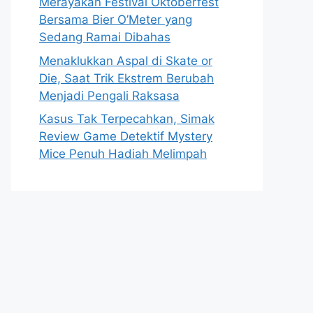
Merayakan Festival Oktoberfest
Bersama Bier O’Meter yang
Sedang Ramai Dibahas
Menaklukkan Aspal di Skate or
Die, Saat Trik Ekstrem Berubah
Menjadi Pengali Raksasa
Kasus Tak Terpecahkan, Simak
Review Game Detektif Mystery
Mice Penuh Hadiah Melimpah