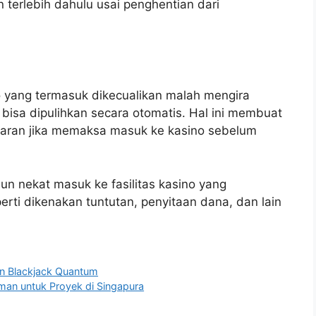
terlebih dahulu usai penghentian dari
yang termasuk dikecualikan malah mengira
bisa dipulihkan secara otomatis. Hal ini membuat
garan jika memaksa masuk ke kasino sebelum
un nekat masuk ke fasilitas kasino yang
perti dikenakan tuntutan, penyitaan dana, dan lain
an Blackjack Quantum
man untuk Proyek di Singapura