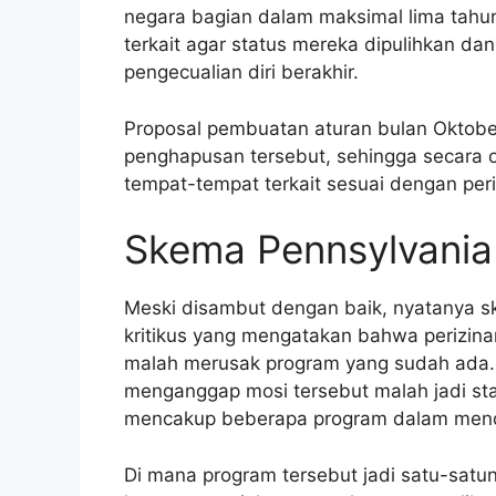
negara bagian dalam maksimal lima tahu
terkait agar status mereka dipulihkan da
pengecualian diri berakhir.
Proposal pembuatan aturan bulan Oktobe
penghapusan tersebut, sehingga secara o
tempat-tempat terkait sesuai dengan peri
Skema Pennsylvania 
Meski disambut dengan baik, nyatanya sk
kritikus yang mengatakan bahwa perizin
malah merusak program yang sudah ada.
menganggap mosi tersebut malah jadi st
mencakup beberapa program dalam menol
Di mana program tersebut jadi satu-satu