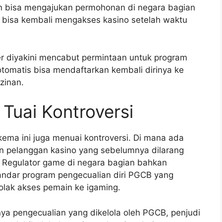
n bisa mengajukan permohonan di negara bagian
n bisa kembali mengakses kasino setelah waktu
r diyakini mencabut permintaan untuk program
tomatis bisa mendaftarkan kembali dirinya ke
zinan.
Tuai Kontroversi
ema ini juga menuai kontroversi. Di mana ada
an pelanggan kasino yang sebelumnya dilarang
 Regulator game di negara bagian bahkan
andar program pengecualian diri PGCB yang
ak akses pemain ke igaming.
nya pengecualian yang dikelola oleh PGCB, penjudi