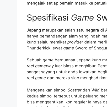
mengajak setiap pemain masuk ke petua
Spesifikasi
Game
Sw
Jepang merupakan salah satu negara di 
hanya pemandangan alam yang indah mau
kuno selalu memikat
provider
dalam meril
Thunderkick lewat
game
Sword of Shoguns
Sebuah
game
bernuansa Jepang kuno me
reel gameplay
luar biasa menghibur. Perma
sangat sayang untuk anda lewatkan begitu
reel
game
dan mereka siap menghadirkan
Mengenalkan simbol
Scatter
dan
Wild
ber
kedua simbol tersebut untuk peluang mena
bisa menggantikan ikon reguler lainny