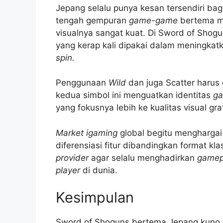
Jepang selalu punya kesan tersendiri bag
tengah gempuran
game-game
bertema mo
visualnya sangat kuat. Di Sword of Sh
yang kerap kali dipakai dalam meningka
spin.
Penggunaan
Wild
dan juga Scatter harus
kedua simbol ini menguatkan identitas
ga
yang fokusnya lebih ke kualitas visual gra
Market igaming
global begitu mengharga
diferensiasi fitur dibandingkan format k
provider
agar selalu menghadirkan
gamep
player
di dunia.
Kesimpulan
Sword of Shoguns bertema Jepang kuno na