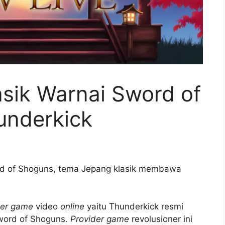
sik Warnai Sword of
underkick
rd of Shoguns, tema Jepang klasik membawa
der game
video
online
yaitu Thunderkick resmi
Sword of Shoguns.
Provider game
revolusioner ini