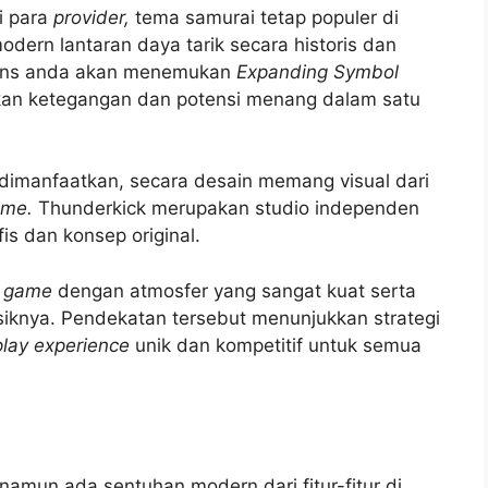
i para
provider,
tema samurai tetap populer di
dern lantaran daya tarik secara historis dan
oguns anda akan menemukan
Expanding Symbol
tkan ketegangan dan potensi menang dalam satu
 dimanfaatkan, secara desain memang visual dari
me.
Thunderkick merupakan studio independen
fis dan konsep original.
i
game
dengan atmosfer yang sangat kuat serta
lasiknya. Pendekatan tersebut menunjukkan strategi
lay experience
unik dan kompetitif untuk semua
mun ada sentuhan modern dari fitur-fitur di