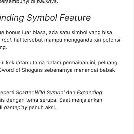
 tersembunyi di
baliknya.
anding Symbol Feature
me
bonus luar biasa, ada satu simbol yang bisa
i
reel,
hal tersebut mampu menggandakan potensi
ng.
 kekuatan utama dalam permainan ini, peluang
an Sword of Shoguns sebenarnya menandai babak
seperti
Scatter Wild Symbol
dan
Expanding
is dengan tema serupa. Saat menjalankan
di
gameplay
penuh aksi.