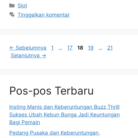
Kategori
Slot
Tinggalkan komentar
Halaman
Halaman
Halaman
Halaman
Halaman
←
Sebelumnya
1
…
17
18
19
…
21
Selanjutnya
→
Pos-pos Terbaru
Insting Manis dan Keberuntungan Buzz Thrill
Sukses Ubah Kebun Bunga Jadi Keuntungan
Bagi Pemain
Pedang Pusaka dan Keberuntungan,