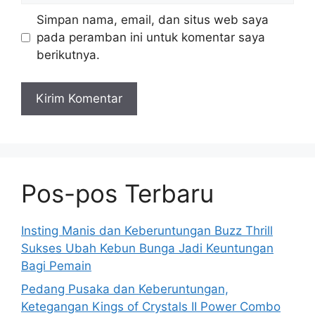
Simpan nama, email, dan situs web saya
pada peramban ini untuk komentar saya
berikutnya.
Pos-pos Terbaru
Insting Manis dan Keberuntungan Buzz Thrill
Sukses Ubah Kebun Bunga Jadi Keuntungan
Bagi Pemain
Pedang Pusaka dan Keberuntungan,
Ketegangan Kings of Crystals II Power Combo