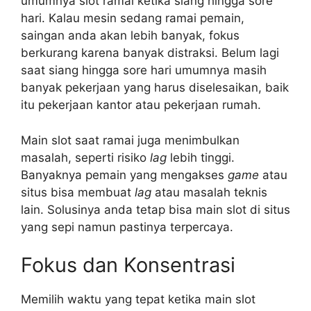
umumnya slot ramai ketika siang hingga sore
hari. Kalau mesin sedang ramai pemain,
saingan anda akan lebih banyak, fokus
berkurang karena banyak distraksi. Belum lagi
saat siang hingga sore hari umumnya masih
banyak pekerjaan yang harus diselesaikan, baik
itu pekerjaan kantor atau pekerjaan rumah.
Main slot saat ramai juga menimbulkan
masalah, seperti risiko
lag
lebih tinggi.
Banyaknya pemain yang mengakses
game
atau
situs bisa membuat
lag
atau masalah teknis
lain. Solusinya anda tetap bisa main slot di situs
yang sepi namun pastinya terpercaya.
Fokus dan Konsentrasi
Memilih waktu yang tepat ketika main slot