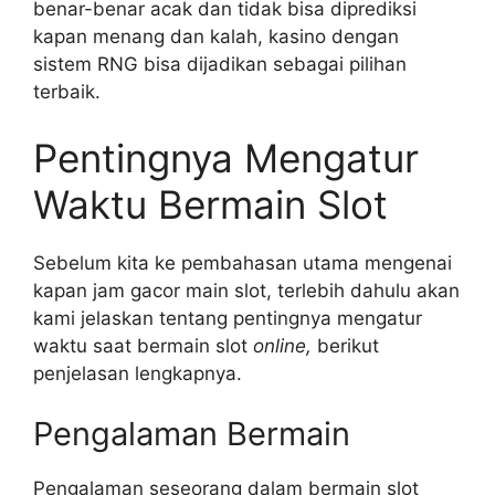
benar-benar acak dan tidak bisa diprediksi
kapan menang dan kalah, kasino dengan
sistem RNG bisa dijadikan sebagai pilihan
terbaik.
Pentingnya Mengatur
Waktu Bermain Slot
Sebelum kita ke pembahasan utama mengenai
kapan jam gacor main slot, terlebih dahulu akan
kami jelaskan tentang pentingnya mengatur
waktu saat bermain slot
online,
berikut
penjelasan lengkapnya.
Pengalaman Bermain
Pengalaman seseorang dalam bermain slot