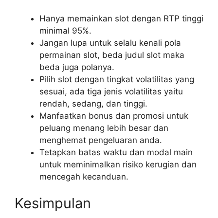
Hanya memainkan slot dengan RTP tinggi
minimal 95%.
Jangan lupa untuk selalu kenali pola
permainan slot, beda judul slot maka
beda juga polanya.
Pilih slot dengan tingkat volatilitas yang
sesuai, ada tiga jenis volatilitas yaitu
rendah, sedang, dan tinggi.
Manfaatkan bonus dan promosi untuk
peluang menang lebih besar dan
menghemat pengeluaran anda.
Tetapkan batas waktu dan modal main
untuk meminimalkan risiko kerugian dan
mencegah kecanduan.
Kesimpulan