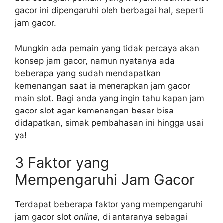
gacor ini dipengaruhi oleh berbagai hal, seperti
jam gacor.
Mungkin ada pemain yang tidak percaya akan
konsep jam gacor, namun nyatanya ada
beberapa yang sudah mendapatkan
kemenangan saat ia menerapkan jam gacor
main slot. Bagi anda yang ingin tahu kapan jam
gacor slot agar kemenangan besar bisa
didapatkan, simak pembahasan ini hingga usai
ya!
3 Faktor yang
Mempengaruhi Jam Gacor
Terdapat beberapa faktor yang mempengaruhi
jam gacor slot
online,
di antaranya sebagai