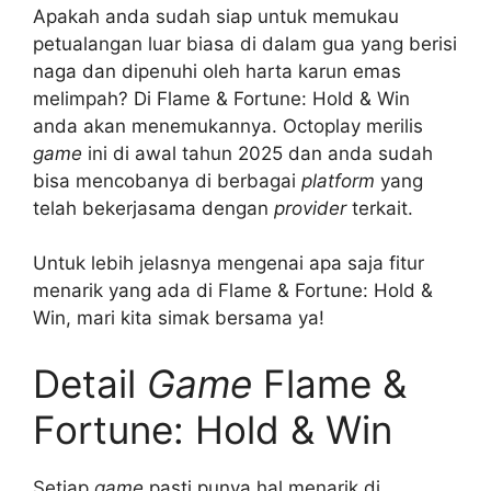
Apakah anda sudah siap untuk memukau
petualangan luar biasa di dalam gua yang berisi
naga dan dipenuhi oleh harta karun emas
melimpah? Di Flame & Fortune: Hold & Win
anda akan menemukannya. Octoplay merilis
game
ini di awal tahun 2025 dan anda sudah
bisa mencobanya di berbagai
platform
yang
telah bekerjasama dengan
provider
terkait.
Untuk lebih jelasnya mengenai apa saja fitur
menarik yang ada di Flame & Fortune: Hold &
Win, mari kita simak bersama ya!
Detail
Game
Flame &
Fortune: Hold & Win
Setiap
game
pasti punya hal menarik di