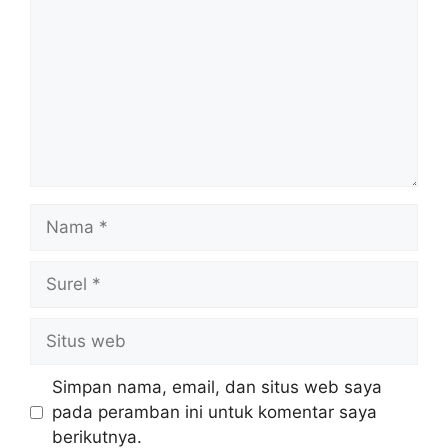
Nama
Surel
Situs
web
Simpan nama, email, dan situs web saya
pada peramban ini untuk komentar saya
berikutnya.