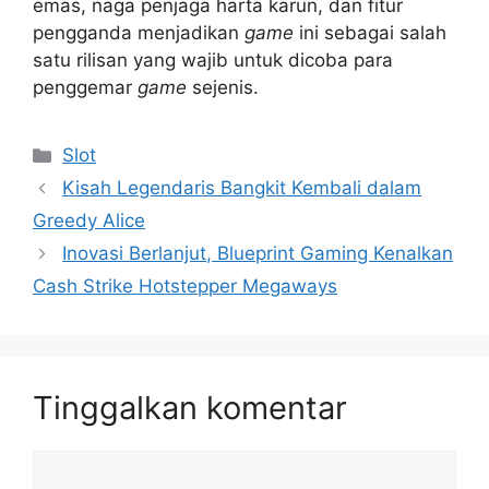
emas, naga penjaga harta karun, dan fitur
pengganda menjadikan
game
ini sebagai salah
satu rilisan yang wajib untuk dicoba para
penggemar
game
sejenis.
Kategori
Slot
Kisah Legendaris Bangkit Kembali dalam
Greedy Alice
Inovasi Berlanjut, Blueprint Gaming Kenalkan
Cash Strike Hotstepper Megaways
Tinggalkan komentar
Komentar