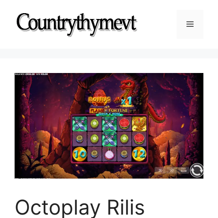
Langsung
ke
Menu
isi
Octoplay Rilis