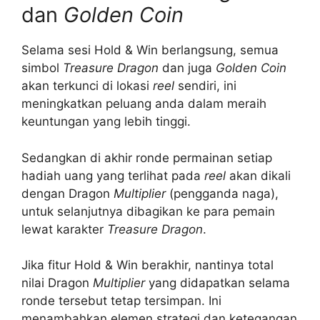
dan
Golden Coin
Selama sesi Hold & Win berlangsung, semua
simbol
Treasure Dragon
dan juga
Golden Coin
akan terkunci di lokasi
reel
sendiri, ini
meningkatkan peluang anda dalam meraih
keuntungan yang lebih tinggi.
Sedangkan di akhir ronde permainan setiap
hadiah uang yang terlihat pada
reel
akan dikali
dengan Dragon
Multiplier
(pengganda naga),
untuk selanjutnya dibagikan ke para pemain
lewat karakter
Treasure Dragon
.
Jika fitur Hold & Win berakhir, nantinya total
nilai Dragon
Multiplier
yang didapatkan selama
ronde tersebut tetap tersimpan. Ini
menambahkan elemen strategi dan ketegangan