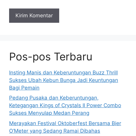
Pos-pos Terbaru
Insting Manis dan Keberuntungan Buzz Thrill
Sukses Ubah Kebun Bunga Jadi Keuntungan
Bagi Pemain
Pedang Pusaka dan Keberuntungan,
Ketegangan Kings of Crystals II Power Combo
Sukses Menyulap Medan Perang
Merayakan Festival Oktoberfest Bersama Bier
O’Meter yang Sedang Ramai Dibahas