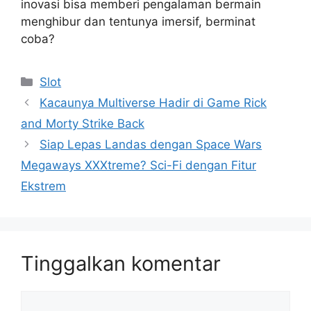
inovasi bisa memberi pengalaman bermain
menghibur dan tentunya imersif, berminat
coba?
Kategori
Slot
Kacaunya Multiverse Hadir di Game Rick
and Morty Strike Back
Siap Lepas Landas dengan Space Wars
Megaways XXXtreme? Sci-Fi dengan Fitur
Ekstrem
Tinggalkan komentar
Komentar