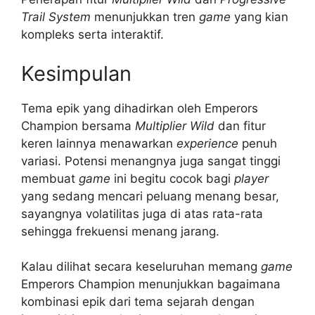
Trail System
menunjukkan tren
game
yang kian
kompleks serta interaktif.
Kesimpulan
Tema epik yang dihadirkan oleh Emperors
Champion bersama
Multiplier Wild
dan fitur
keren lainnya menawarkan
experience
penuh
variasi. Potensi menangnya juga sangat tinggi
membuat
game
ini begitu cocok bagi
player
yang sedang mencari peluang menang besar,
sayangnya volatilitas juga di atas rata-rata
sehingga frekuensi menang jarang.
Kalau dilihat secara keseluruhan memang
game
Emperors Champion menunjukkan bagaimana
kombinasi epik dari tema sejarah dengan