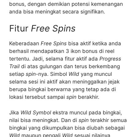
bonus, dengan demikian potensi kemenangan
anda bisa meningkat secara signifikan.
Fitur
Free Spins
Keberadaan
Free Spins
bisa aktif ketika anda
berhasil mendapatkan 3 ikon bonus di reel
tertentu. Jadi, selama fitur aktif ada
Progress
Trail
di atas gulungan dan terus berkembang
setiap
spin
-nya. Simbol
Wild
yang muncul
selama sesi ini aktif akan meninggalkan jejak
berupa bingkai berwarna yang tetap ada di
lokasi tersebut sampai
spin
berakhir.
Jika
Wild Symbol
ekstra muncul pada bingkai,
nilai bisa meningkat. Dan di
spin
terakhir semua
bingkai yang dikumpulkan bisa diubah sebagai
Wild
maupun pengali
Wild
sesuai nilainya