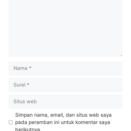
Nama
Surel
Situs
web
Simpan nama, email, dan situs web saya
pada peramban ini untuk komentar saya
berikutnya.