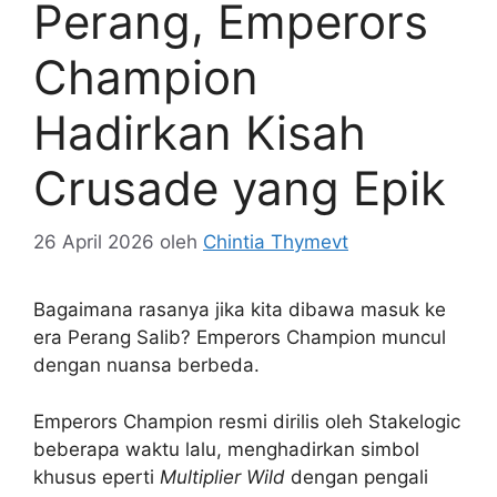
Perang, Emperors
Champion
Hadirkan Kisah
Crusade yang Epik
26 April 2026
oleh
Chintia Thymevt
Bagaimana rasanya jika kita dibawa masuk ke
era Perang Salib? Emperors Champion muncul
dengan nuansa berbeda.
Emperors Champion resmi dirilis oleh Stakelogic
beberapa waktu lalu, menghadirkan simbol
khusus eperti
Multiplier Wild
dengan pengali