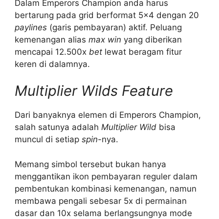
Dalam Emperors Champion anda harus
bertarung pada grid berformat 5×4 dengan 20
paylines
(garis pembayaran) aktif. Peluang
kemenangan alias
max win
yang diberikan
mencapai 12.500x
bet
lewat beragam fitur
keren di dalamnya.
Multiplier Wilds Feature
Dari banyaknya elemen di Emperors Champion,
salah satunya adalah
Multiplier Wild
bisa
muncul di setiap
spin
-nya.
Memang simbol tersebut bukan hanya
menggantikan ikon pembayaran reguler dalam
pembentukan kombinasi kemenangan, namun
membawa pengali sebesar 5x di permainan
dasar dan 10x selama berlangsungnya mode