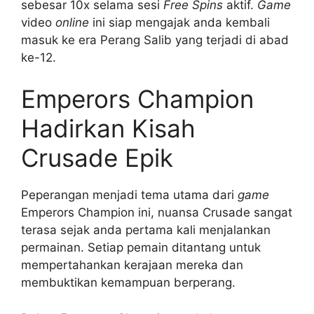
sebesar 10x selama sesi
Free Spins
aktif.
Game
video
online
ini siap mengajak anda kembali
masuk ke era Perang Salib yang terjadi di abad
ke-12.
Emperors Champion
Hadirkan Kisah
Crusade Epik
Peperangan menjadi tema utama dari
game
Emperors Champion ini, nuansa Crusade sangat
terasa sejak anda pertama kali menjalankan
permainan. Setiap pemain ditantang untuk
mempertahankan kerajaan mereka dan
membuktikan kemampuan berperang.