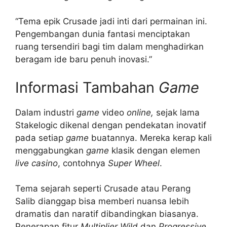
“Tema epik Crusade jadi inti dari permainan ini.
Pengembangan dunia fantasi menciptakan
ruang tersendiri bagi tim dalam menghadirkan
beragam ide baru penuh inovasi.”
Informasi Tambahan
Game
Dalam industri
game
video
online,
sejak lama
Stakelogic dikenal dengan pendekatan inovatif
pada setiap
game
buatannya. Mereka kerap kali
menggabungkan
game
klasik dengan elemen
live casino
, contohnya
Super Wheel
.
Tema sejarah seperti Crusade atau Perang
Salib dianggap bisa memberi nuansa lebih
dramatis dan naratif dibandingkan biasanya.
Penerapan fitur
Multiplier Wild
dan
Progressive