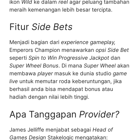
ikon
Wild
ke dalam
reel
agar peluang tambahan
meraih kemenangan lebih besar tercipta.
Fitur
Side Bets
Menjadi bagian dari
experience gameplay,
Emperors Champion menawarkan
opsi Side Bet
seperti
Spin to Win
Progressive Jackpot
dan
Super Wheel Bonus
. Di mana
Super Wheel
akan
membawa
player
masuk ke dunia studio
game
live
untuk memutar roda keberuntungan, jika
berhasil anda bisa mendapat bonus atau
hadiah dengan nilai lebih tinggi.
Apa Tanggapan
Provider?
James Jelliffe menjabat sebagai
Head of
Games Design
Stakelogic mengatakan: