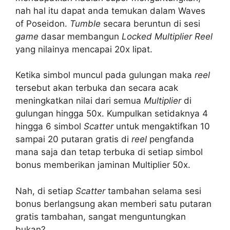
nah hal itu dapat anda temukan dalam Waves
of Poseidon.
Tumble
secara beruntun di sesi
game
dasar membangun
Locked Multiplier Reel
yang nilainya mencapai 20x lipat.
Ketika simbol muncul pada gulungan maka
reel
tersebut akan terbuka dan secara acak
meningkatkan nilai dari semua
Multiplier
di
gulungan hingga 50x. Kumpulkan setidaknya 4
hingga 6 simbol
Scatter
untuk mengaktifkan 10
sampai 20 putaran gratis di
reel
pengfanda
mana saja dan tetap terbuka di setiap simbol
bonus memberikan jaminan Multiplier 50x.
Nah, di setiap
Scatter
tambahan selama sesi
bonus berlangsung akan memberi satu putaran
gratis tambahan, sangat menguntungkan
bukan?