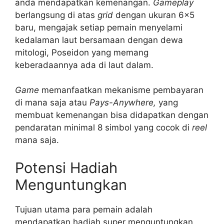
anda mendapatkan kemenangan.
Gameplay
berlangsung di atas
grid
dengan ukuran 6×5
baru, mengajak setiap pemain menyelami
kedalaman laut bersamaan dengan dewa
mitologi, Poseidon yang memang
keberadaannya ada di laut dalam.
Game
memanfaatkan mekanisme pembayaran
di mana saja atau
Pays-Anywhere,
yang
membuat kemenangan bisa didapatkan dengan
pendaratan minimal 8 simbol yang cocok di
reel
mana saja.
Potensi Hadiah
Menguntungkan
Tujuan utama para pemain adalah
mendapatkan hadiah super menguntungkan,