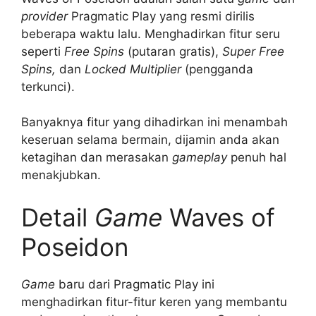
provider
Pragmatic Play yang resmi dirilis
beberapa waktu lalu. Menghadirkan fitur seru
seperti
Free Spins
(putaran gratis),
Super Free
Spins,
dan
Locked Multiplier
(pengganda
terkunci).
Banyaknya fitur yang dihadirkan ini menambah
keseruan selama bermain, dijamin anda akan
ketagihan dan merasakan
gameplay
penuh hal
menakjubkan.
Detail
Game
Waves of
Poseidon
Game
baru dari Pragmatic Play ini
menghadirkan fitur-fitur keren yang membantu