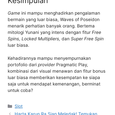
Kesimpulan
Game
ini mampu menghadirkan pengalaman
bermain yang luar biasa, Waves of Poseidon
menarik perhatian banyak orang. Bertema
mitologi Yunani yang intens dengan fitur
Free
Spins, Locked Multipliers,
dan
Super Free Spin
luar biasa.
Kehadirannya mampu menyempurnakan
portofolio dari
provider
Pragmatic Play,
kombinasi dari visual menawan dan fitur bonus
luar biasa memberikan kesempatan ke siapa
saja untuk mendapat kemenangan, berminat
untuk coba?
Kategori
Slot
Harta Karun Ra Siap Meledak! Temukan