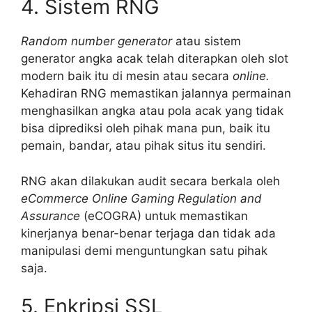
4. Sistem RNG
Random number generator
atau sistem
generator angka acak telah diterapkan oleh slot
modern baik itu di mesin atau secara
online.
Kehadiran RNG memastikan jalannya permainan
menghasilkan angka atau pola acak yang tidak
bisa diprediksi oleh pihak mana pun, baik itu
pemain, bandar, atau pihak situs itu sendiri.
RNG akan dilakukan audit secara berkala oleh
eCommerce Online Gaming Regulation and
Assurance
(eCOGRA) untuk memastikan
kinerjanya benar-benar terjaga dan tidak ada
manipulasi demi menguntungkan satu pihak
saja.
5. Enkripsi SSL