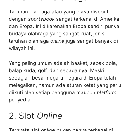
Taruhan olahraga atau yang biasa disebut
dengan
sportsbook
sangat terkenal di Amerika
dan Eropa. Ini dikarenakan Eropa sendiri punya
budaya olahraga yang sangat kuat, jenis
taruhan olahraga
online
juga sangat banyak di
wilayah ini.
Yang paling umum adalah basket, sepak bola,
balap kuda, golf, dan sebagainya. Meski
sebagian besar negara-negara di Eropa telah
melegalkan, namun ada aturan ketat yang perlu
diikuti oleh setiap pengguna maupun
platform
penyedia.
2. Slot
Online
Ternyata slot
online
bukan hanya terkenal di