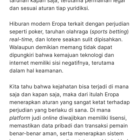
taruhan kapan saja, terutama permainan legal
dan sesuai aturan tiap yuridiksi.
Hiburan modern Eropa terkait dengan perjudian
seperti poker, taruhan olahraga (
sports betting
)
real-time,
dan lotere seakan sulit dipisahkan.
Walaupun demikian memang tidak dapat
dipungkiri bahwa kemajuan teknologi dan
internet memiliki sisi negatifnya, terutama
dalam hal keamanan.
Kita tahu bahwa kejahatan bisa terjadi di mana
saja dan kapan saja, maka dari itulah Eropa
menerapkan aturan yang sangat ketat terhadap
perjudian yang berlaku di sana. Di mana
platform
judi
online
diwajibkan memiliki lisensi,
memastikan data pribadi dan transaksi pemain
benar-benar aman, serta menerapkan sistem