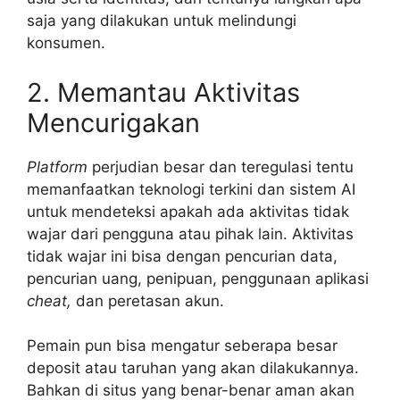
saja yang dilakukan untuk melindungi
konsumen.
2. Memantau Aktivitas
Mencurigakan
Platform
perjudian besar dan teregulasi tentu
memanfaatkan teknologi terkini dan sistem AI
untuk mendeteksi apakah ada aktivitas tidak
wajar dari pengguna atau pihak lain. Aktivitas
tidak wajar ini bisa dengan pencurian data,
pencurian uang, penipuan, penggunaan aplikasi
cheat,
dan peretasan akun.
Pemain pun bisa mengatur seberapa besar
deposit atau taruhan yang akan dilakukannya.
Bahkan di situs yang benar-benar aman akan