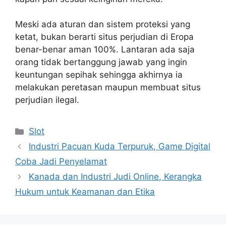
Meski ada aturan dan sistem proteksi yang
ketat, bukan berarti situs perjudian di Eropa
benar-benar aman 100%. Lantaran ada saja
orang tidak bertanggung jawab yang ingin
keuntungan sepihak sehingga akhirnya ia
melakukan peretasan maupun membuat situs
perjudian ilegal.
Kategori
Slot
Industri Pacuan Kuda Terpuruk, Game Digital
Coba Jadi Penyelamat
Kanada dan Industri Judi Online, Kerangka
Hukum untuk Keamanan dan Etika